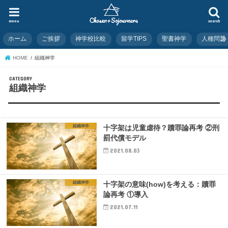
menu
search
ホーム
ご挨拶
神学校比較
留学TIPS
聖書神学
人種問題
HOME
組織神学
組織神学
組織神学
十字架は児童虐待？贖罪論再考 ②刑
罰代償モデル
2021.08.03
組織神学
十字架の意味(how)を考える：贖罪
論再考 ①導入
2021.07.11