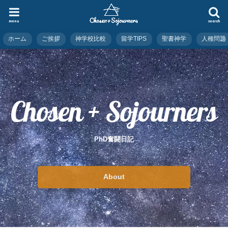
menu
search
ホーム
ご挨拶
神学校比較
留学TIPS
聖書神学
人種問題
Chosen + Sojourners
PhD奮闘日記
About