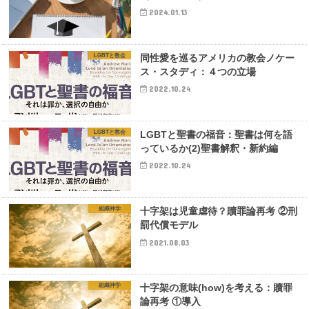
2024.01.13
LGBTと教会
同性愛を巡るアメリカの教会ノケー
ス・スタディ：４つの立場
2022.10.24
LGBTと教会
LGBTと聖書の福音：聖書は何を語
っているか(2)聖書解釈・新約編
2022.10.24
組織神学
十字架は児童虐待？贖罪論再考 ②刑
罰代償モデル
2021.08.03
組織神学
十字架の意味(how)を考える：贖罪
論再考 ①導入